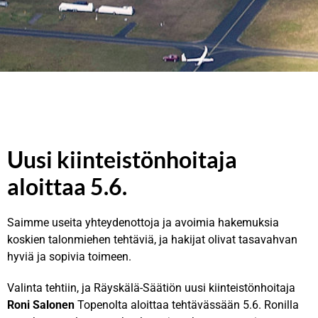
Tervetuloa
Tervetuloa
Tervetuloa
Räyskälään!
Räyskälään!
Räyskälään!
Uusi kiinteistönhoitaja
aloittaa 5.6.
Saimme useita yhteydenottoja ja avoimia hakemuksia
koskien talonmiehen tehtäviä, ja hakijat olivat tasavahvan
hyviä ja sopivia toimeen.
Valinta tehtiin, ja Räyskälä-Säätiön uusi kiinteistönhoitaja
Roni Salonen
Topenolta aloittaa tehtävässään 5.6. Ronilla