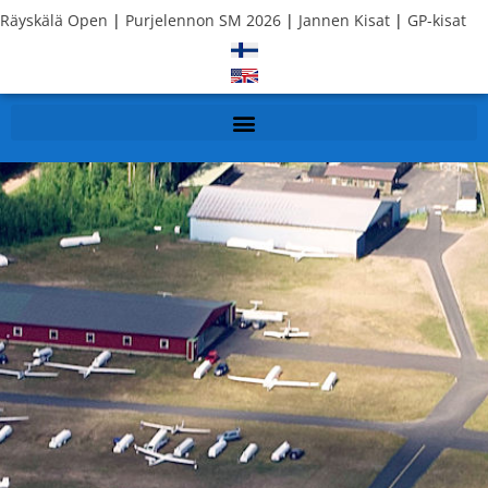
Räyskälä Open
|
Purjelennon SM 2026
|
Jannen Kisat
|
GP-kisat