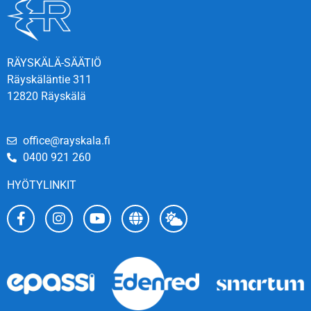
RÄYSKÄLÄ-SÄÄTIÖ
Räyskäläntie 311
12820 Räyskälä
office@rayskala.fi
0400 921 260
HYÖTYLINKIT