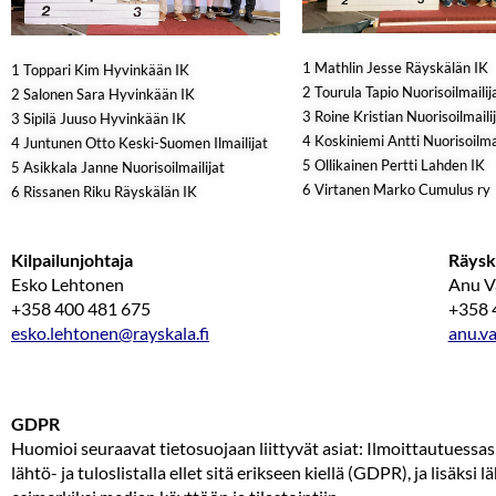
1 Mathlin Jesse Räyskälän IK
1 Toppari Kim Hyvinkään IK
2 Tourula Tapio Nuorisoilmailij
2 Salonen Sara Hyvinkään IK
3 Roine Kristian Nuorisoilmaili
3 Sipilä Juuso Hyvinkään IK
4 Koskiniemi Antti Nuorisoilmai
4 Juntunen Otto Keski-Suomen Ilmailijat
5 Ollikainen Pertti Lahden IK
5 Asikkala Janne Nuorisoilmailijat
6 Virtanen Marko Cumulus ry
6 Rissanen Riku Räyskälän IK
Kilpailunjohtaja
Räysk
Esko Lehtonen
Anu V
+358 400 481 675
+358 
esko.lehtonen@rayskala.fi
anu.va
GDPR
Huomioi seuraavat tietosuojaan liittyvät asiat: Ilmoittautuessasi
lähtö- ja tuloslistalla ellet sitä erikseen kiellä (GDPR), ja lisäksi