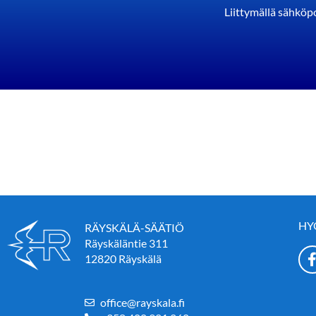
Liittymällä sähköpo
HY
RÄYSKÄLÄ-SÄÄTIÖ
Räyskäläntie 311
12820 Räyskälä
office@rayskala.fi