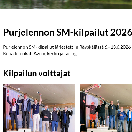
Tervetuloa Pur
Purjelennon SM-kilpailut 202
SM-kisoih
Purjelennon SM-kilpailut järjestettiin Räyskälässä 6.–13.6.2026
Kilpailuluokat: Avoin, kerho ja racing
Kilpailun voittajat