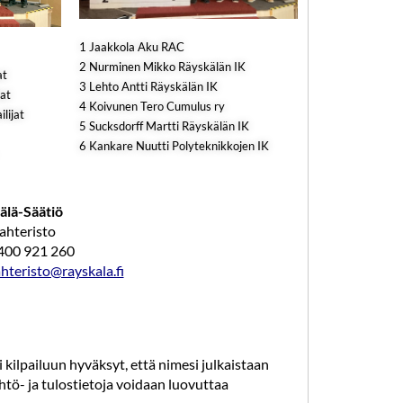
1 Jaakkola Aku RAC
2 Nurminen Mikko Räyskälän IK
at
3 Lehto Antti Räyskälän IK
jat
4 Koivunen Tero Cumulus ry
lijat
5 Sucksdorff Martti Räyskälän IK
6 Kankare Nuutti Polyteknikkojen IK
älä-Säätiö
ahteristo
400 921 260
hteristo@rayskala.fi
 kilpailuun hyväksyt, että nimesi julkaistaan
 lähtö- ja tulostietoja voidaan luovuttaa