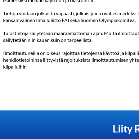
esimerkiksi median käyttöön ja tilastointiin.
Tietoja voidaan julkaista vapaasti, julkaisijoina ovat esimerkiksi k
kansainvälinen Ilmailuliitto FAI sekä Suomen Olympiakomitea.
Tulostietoja säilytetään määräämättömän ajan. Muita ilmoittaut
säilytetään niin kauan kuin on tarpeellista.
Ilmoittautuneilla on oikeus rajoittaa tietojensa käyttöä ja kilpa
henkilötietoihinsa liittyvistä rajoituksista ilmoittautumisen yht
kilpailuihin
Liity 