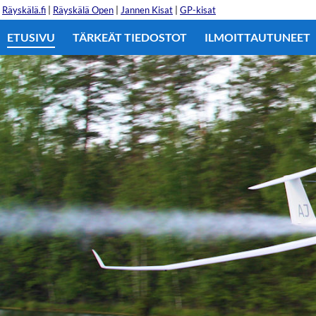
Räyskälä.fi
|
Räyskälä Open
|
Jannen Kisat
|
GP-kisat
ETUSIVU
TÄRKEÄT TIEDOSTOT
ILMOITTAUTUNEET