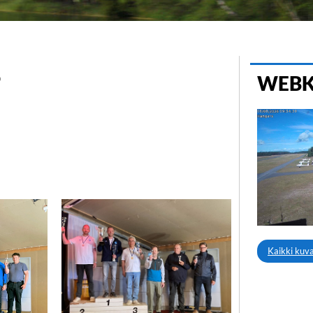
jelennon
6
WEB
in!
Kaikki kuv