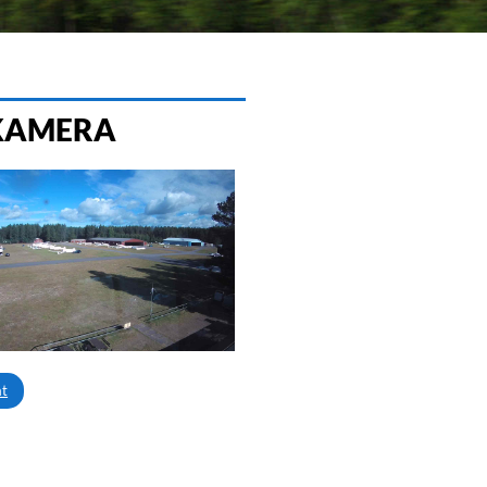
KAMERA
at