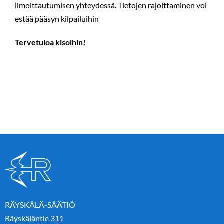
ilmoittautumisen yhteydessä. Tietojen rajoittaminen voi
estää pääsyn kilpailuihin
Tervetuloa kisoihin!
RÄYSKÄLÄ-SÄÄTIÖ
Räyskäläntie 311