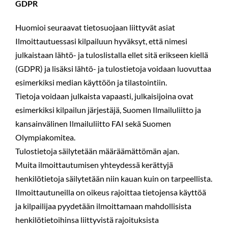
GDPR
Huomioi seuraavat tietosuojaan liittyvät asiat
Ilmoittautuessasi kilpailuun hyväksyt, että nimesi
julkaistaan lähtö- ja tuloslistalla ellet sitä erikseen kiellä
(GDPR) ja lisäksi lähtö- ja tulostietoja voidaan luovuttaa
esimerkiksi median käyttöön ja tilastointiin.
Tietoja voidaan julkaista vapaasti, julkaisijoina ovat
esimerkiksi kilpailun järjestäjä, Suomen Ilmailuliitto ja
kansainvälinen Ilmailuliitto FAI sekä Suomen
Olympiakomitea.
Tulostietoja säilytetään määräämättömän ajan.
Muita ilmoittautumisen yhteydessä kerättyjä
henkilötietoja säilytetään niin kauan kuin on tarpeellista.
Ilmoittautuneilla on oikeus rajoittaa tietojensa käyttöä
ja kilpailijaa pyydetään ilmoittamaan mahdollisista
henkilötietoihinsa liittyvistä rajoituksista