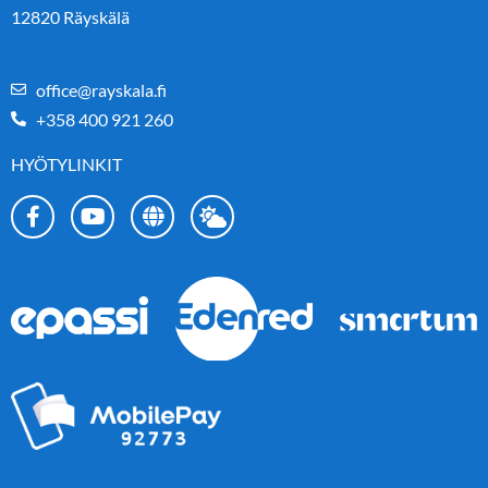
12820 Räyskälä
office@rayskala.fi
+358 400 921 260
HYÖTYLINKIT