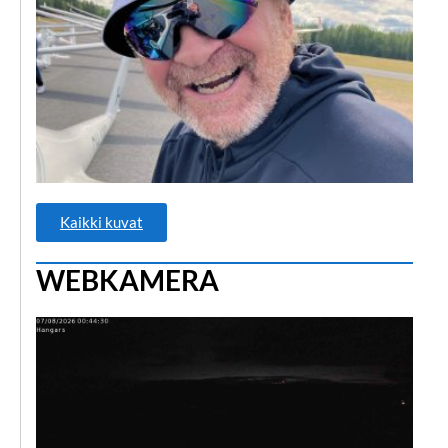
22.
2,5 
Kaikki kuvat
WEBKAMERA