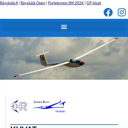
Räyskälä.fi
|
Räyskälä Open
|
Purjelennon SM 2026
|
GP-kisat
Tervetuloa Jannen Kisoihin!