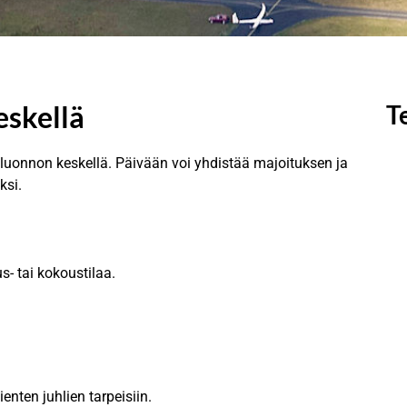
eskellä
T
 luonnon keskellä. Päivään voi yhdistää majoituksen ja
ksi.
s- tai kokoustilaa.
enten juhlien tarpeisiin.