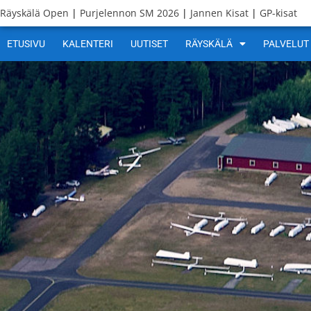
Räyskälä Open
|
Purjelennon SM 2026
|
Jannen Kisat
|
GP-kisat
ETUSIVU
KALENTERI
UUTISET
RÄYSKÄLÄ
PALVELUT