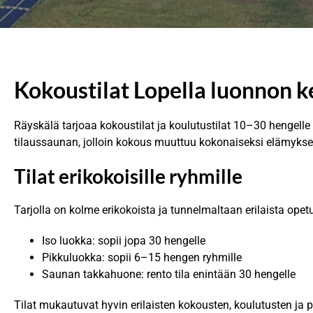
Kokoustilat Lopella luonnon k
Räyskälä tarjoaa kokoustilat ja koulutustilat 10–30 hengelle
tilaussaunan, jolloin kokous muuttuu kokonaiseksi elämykse
Tilat erikokoisille ryhmille
Tarjolla on kolme erikokoista ja tunnelmaltaan erilaista opetu
Iso luokka: sopii jopa 30 hengelle
Pikkuluokka: sopii 6–15 hengen ryhmille
Saunan takkahuone: rento tila enintään 30 hengelle
Tilat mukautuvat hyvin erilaisten kokousten, koulutusten ja pi