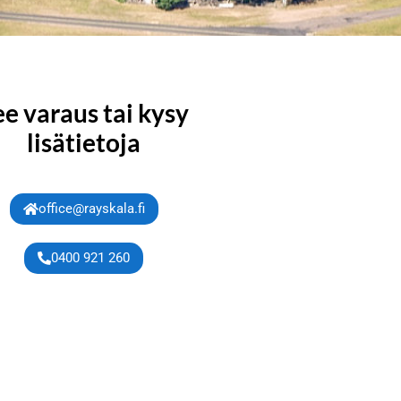
ee varaus tai kysy
lisätietoja
office@rayskala.fi
0400 921 260