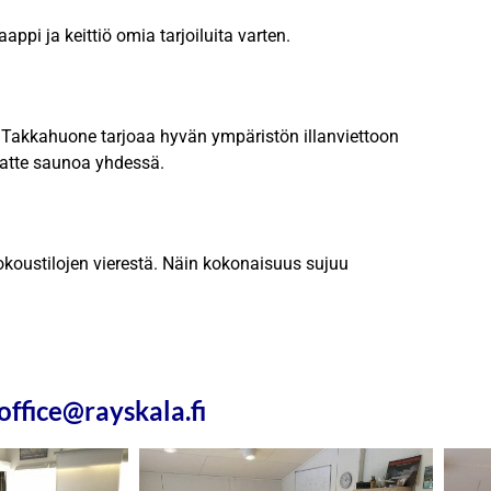
pi ja keittiö omia tarjoiluita varten.
 Takkahuone tarjoaa hyvän ympäristön illanviettoon
uatte saunoa yhdessä.
kokoustilojen vierestä. Näin kokonaisuus sujuu
 office@rayskala.fi