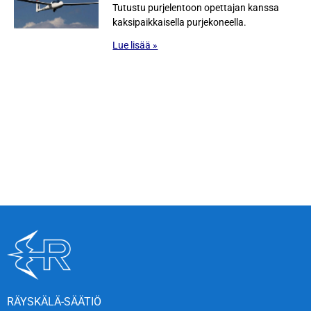
Tutustu purjelentoon opettajan kanssa
kaksipaikkaisella purjekoneella.
Lue lisää »
30
10
33
22
Days
Hours
Minutes
Seconds
RÄYSKÄLÄ-SÄÄTIÖ