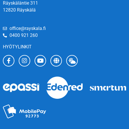
Räyskäläntie 311
12820 Räyskälä
office@rayskala.fi
0400 921 260
HYÖTYLINKIT