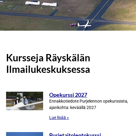
Tervetuloa
Tervetuloa
Tervetuloa
Räyskälään!
Räyskälään!
Räyskälään!
Kursseja Räyskälän
Ilmailukeskuksessa
Opekurssi 2027
Ennakkotiedote Purjelennon opekurssista,
ajankohta: keväällä 2027
Lue lisää »
Purjetaitolentokurssi