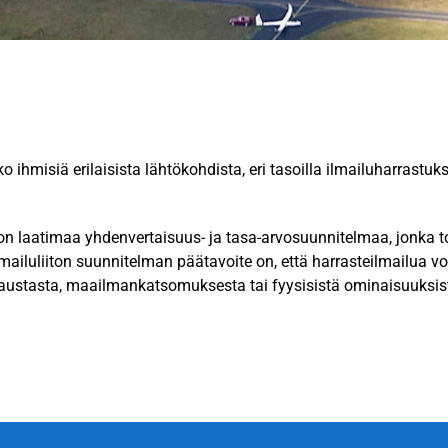
 ihmisiä erilaisista lähtökohdista, eri tasoilla ilmailuharrastu
n laatimaa yhdenvertaisuus- ja tasa-arvosuunnitelmaa, jonka to
 Ilmailuliiton suunnitelman päätavoite on, että harrasteilmailua v
 taustasta, maailmankatsomuksesta tai fyysisistä ominaisuuksis