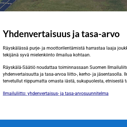
Tervetuloa
Tervetuloa
Tervetuloa
Yhdenvertaisuus ja tasa-arvo
Räyskälään!
Räyskälään!
Räyskälään!
Räyskälässä purje- ja moottorilentämistä harrastaa laaja joukko
tekijänä syvä mielenkiinto ilmailua kohtaan.
Räyskälä-Säätiö noudattaa toiminnassaan Suomen Ilmailuliito
yhdenvertaisuutta ja tasa-arvoa liitto-, kerho- ja jäsentasolla.
tervetullut riippumatta omasta iästä, sukupuolesta, etnisestä
Ilmailuliitto: yhdenvertaisus- ja tasa-arvosuunnitelma