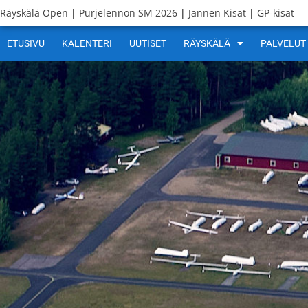
Räyskälä Open
|
Purjelennon SM 2026
|
Jannen Kisat
|
GP-kisat
ETUSIVU
KALENTERI
UUTISET
RÄYSKÄLÄ
PALVELUT