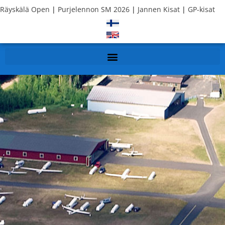
Räyskälä Open
|
Purjelennon SM 2026
|
Jannen Kisat
|
GP-kisat