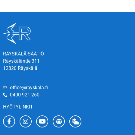
RÄYSKÄLÄ-SÄÄTIÖ
Räyskäläntie 311
12820 Räyskälä
office@rayskala.fi
0400 921 260
HYÖTYLINKIT