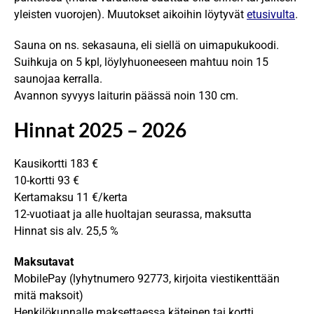
yleisten vuorojen). Muutokset aikoihin löytyvät
etusivulta
.
Sauna on ns. sekasauna, eli siellä on uimapukukoodi.
Suihkuja on 5 kpl, löylyhuoneeseen mahtuu noin 15
saunojaa kerralla.
Avannon syvyys laiturin päässä noin 130 cm.
Hinnat 2025 – 2026
Kausikortti 183 €
10-kortti 93 €
Kertamaksu 11 €/kerta
12-vuotiaat ja alle huoltajan seurassa, maksutta
Hinnat sis alv. 25,5 %
Maksutavat
MobilePay (lyhytnumero 92773, kirjoita viestikenttään
mitä maksoit)
Henkilökunnalle maksettaessa käteinen tai kortti.