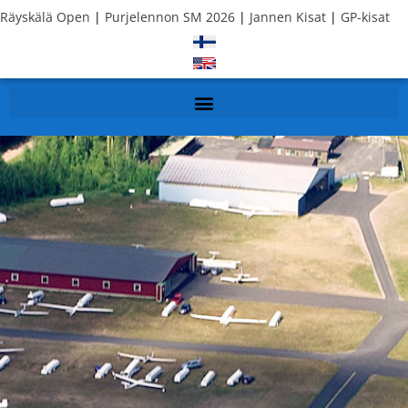
Räyskälä Open
|
Purjelennon SM 2026
|
Jannen Kisat
|
GP-kisat