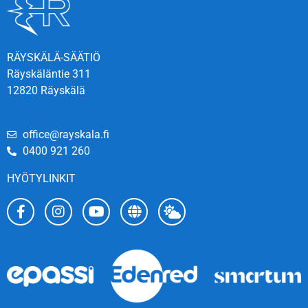
RÄYSKÄLÄ-SÄÄTIÖ
Räyskäläntie 311
12820 Räyskälä
office@rayskala.fi
0400 921 260
HYÖTYLINKIT