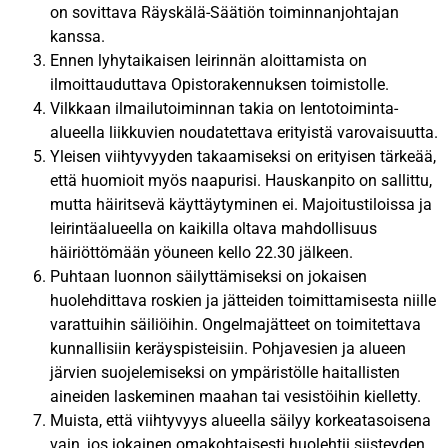
on sovittava Räyskälä-Säätiön toiminnanjohtajan
kanssa.
Ennen lyhytaikaisen leirinnän aloittamista on
ilmoittauduttava Opistorakennuksen toimistolle.
Vilkkaan ilmailutoiminnan takia on lentotoiminta-
alueella liikkuvien noudatettava erityistä varovaisuutta.
Yleisen viihtyvyyden takaamiseksi on erityisen tärkeää,
että huomioit myös naapurisi. Hauskanpito on sallittu,
mutta häiritsevä käyttäytyminen ei. Majoitustiloissa ja
leirintäalueella on kaikilla oltava mahdollisuus
häiriöttömään yöuneen kello 22.30 jälkeen.
Puhtaan luonnon säilyttämiseksi on jokaisen
huolehdittava roskien ja jätteiden toimittamisesta niille
varattuihin säiliöihin. Ongelmajätteet on toimitettava
kunnallisiin keräyspisteisiin. Pohjavesien ja alueen
järvien suojelemiseksi on ympäristölle haitallisten
aineiden laskeminen maahan tai vesistöihin kielletty.
Muista, että viihtyvyys alueella säilyy korkeatasoisena
vain, jos jokainen omakohtaisesti huolehtii siisteyden