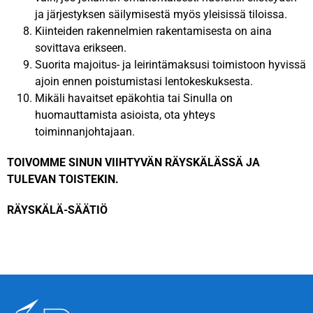
ja järjestyksen säilymisestä myös yleisissä tiloissa.
Kiinteiden rakennelmien rakentamisesta on aina
sovittava erikseen.
Suorita majoitus- ja leirintämaksusi toimistoon hyvissä
ajoin ennen poistumistasi lentokeskuksesta.
Mikäli havaitset epäkohtia tai Sinulla on
huomauttamista asioista, ota yhteys
toiminnanjohtajaan.
TOIVOMME SINUN VIIHTYVÄN RÄYSKÄLÄSSÄ JA
TULEVAN TOISTEKIN.
RÄYSKÄLÄ-SÄÄTIÖ