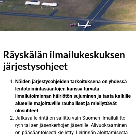
Tervetuloa
Tervetuloa
Tervetuloa
Räyskälän ilmailukeskuksen
Räyskälään!
Räyskälään!
Räyskälään!
järjestysohjeet
Näiden järjestysohjeiden tarkoituksena on yhdessä
lentotoimintasääntöjen kanssa turvata
ilmailutoiminnan häiriötön sujuminen ja taata kaikille
alueelle majoittuville rauhalliset ja miellyttävät
olosuhteet.
Jatkuva leirintä on sallittu vain Suomen Ilmailuliitto
ry:n tai sen jäsenkerhojen jäsenille. Alivuokraaminen
on pääsääntöisesti kielletty. Leirinnän aloittamisesta