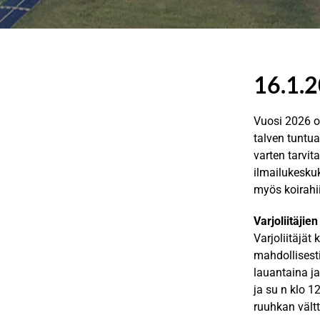
Tervetuloa
Tervetuloa
Tervetuloa
16.1.2
Räyskälään!
Räyskälään!
Räyskälään!
Vuosi 2026 o
talven tuntu
varten tarvit
ilmailukeskuk
myös koirahii
Varjoliitäjie
Varjoliitäjä
mahdollisest
lauantaina j
ja su n klo 1
ruuhkan vält