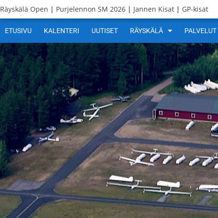
Räyskälä Open
|
Purjelennon SM 2026
|
Jannen Kisat
|
GP-kisat
ETUSIVU
KALENTERI
UUTISET
RÄYSKÄLÄ
PALVELUT