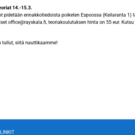
eoriat 14.-15.3.
ot pidetään ennakkotiedoista poiketen Espoossa (Keilaranta 1)
set office@rayskala.fi, teoriakoulutuksen hinta on 55 eur. Kutsu 
n tullut, siitä nauttikaamme!
LINKIT