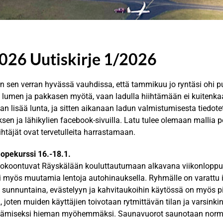
026 Uutiskirje 1/2026
n sen verran hyvässä vauhdissa, että tammikuu jo ryntäsi ohi pu
a lumen ja pakkasen myötä, vaan ladulla hiihtämään ei kuitenka
aan lisää lunta, ja sitten aikanaan ladun valmistumisesta tiedo
sen ja lähikylien facebook-sivuilla. Latu tulee olemaan mallia pe
htäjät ovat tervetulleita harrastamaan.
n opekurssi 16.-18.1.
t kokoontuvat Räyskälään kouluttautumaan alkavana viikonloppun
i myös muutamia lentoja autohinauksella. Ryhmälle on varattu i
a sunnuntaina, evästelyyn ja kahvitaukoihin käytössä on myös 
2, joten muiden käyttäjien toivotaan rytmittävän tilan ja varsin
tämiseksi hieman myöhemmäksi. Saunavuorot saunotaan norma