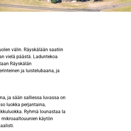
olen välin. Räyskälään saatiin
an vielä päästä. Laduntekoa
tetaan Räyskälän
rinteinen ja luistelubaana, ja
a, ja sään salliessa luvassa on
so luokka perjantaina,
pikkuluokka. Ryhmä lounastaa la
kin mikroaaltouunien käytön
alisti.