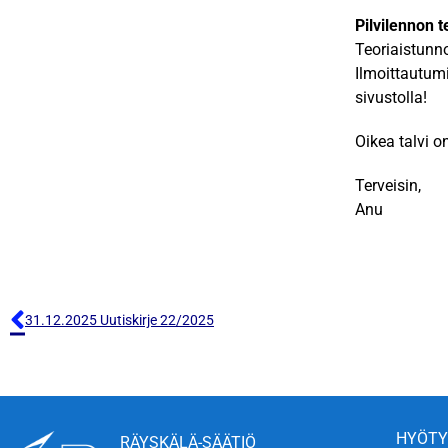
Pilvilennon t
Teoriaistunn
Ilmoittautumi
sivustolla!
Oikea talvi o
Terveisin,
Anu
31.12.2025 Uutiskirje 22/2025
HYÖTY
RÄYSKÄLÄ-SÄÄTIÖ