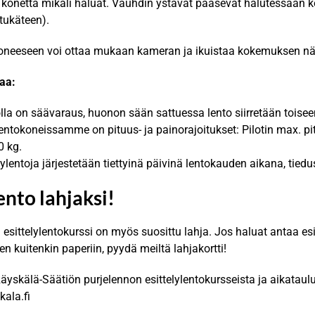
onetta mikäli haluat. Vauhdin ystävät pääsevät halutessaan 
etukäteen).
oneeseen voi ottaa mukaan kameran ja ikuistaa kokemuksen näy
aa:
lla on säävaraus, huonon sään sattuessa lento siirretään toise
lentokoneissamme on pituus- ja painorajoitukset: Pilotin max. p
0 kg.
lylentoja järjestetään tiettyinä päivinä lentokauden aikana, tiedu
ento lahjaksi!
esittelylentokurssi on myös suosittu lahja. Jos haluat antaa esit
n kuitenkin paperiin, pyydä meiltä lahjakortti!
Räyskälä-Säätiön purjelennon esittelylentokursseista ja aikataulu
kala.fi