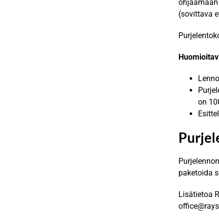
ohjaamaan k
(sovittava 
Purjelentok
Huomioitav
Lenno
Purje
on 10
Esitte
Purjel
Purjelennon 
paketoida se
Lisätietoa 
office@rays