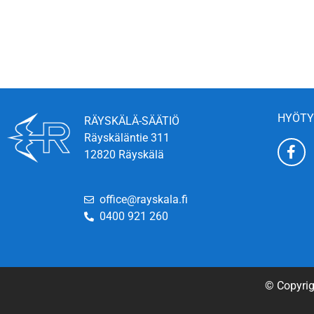
HYÖTY
RÄYSKÄLÄ-SÄÄTIÖ
Räyskäläntie 311
12820 Räyskälä
office@rayskala.fi
0400 921 260
© Copyrig