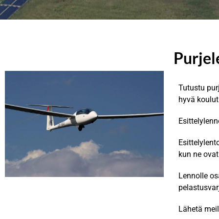
Purjel
Tutustu pur
hyvä koulu
Esittelylen
Esittelylen
kun ne ovat
Lennolle osa
pelastusvar
Lähetä meil