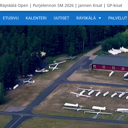
Räyskälä Open
|
Purjelennon SM 2026
|
Jannen Kisat
|
GP-kisat
ETUSIVU
KALENTERI
UUTISET
RÄYSKÄLÄ
PALVELUT