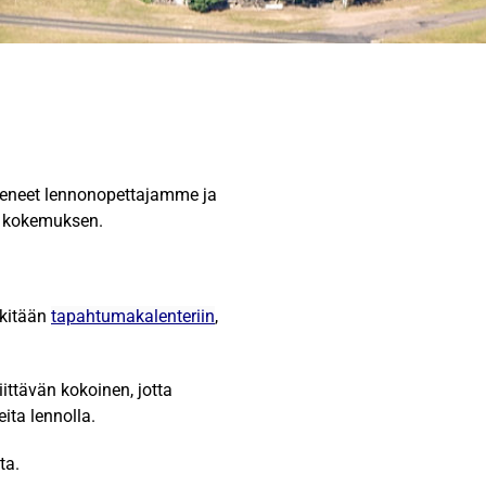
okeneet lennonopettajamme ja
n kokemuksen.
rkitään
tapahtumakalenteriin
,
iittävän kokoinen, jotta
ita lennolla.
ta.