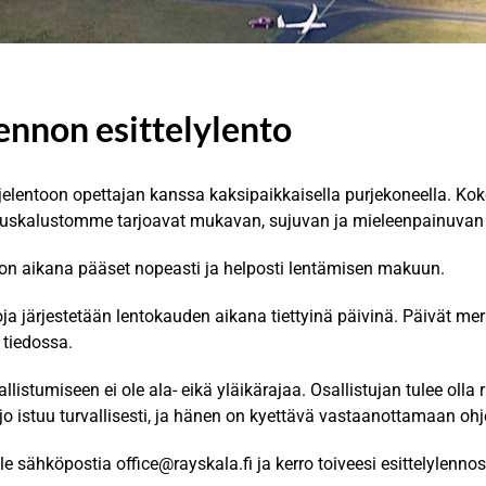
ennon esittelylento
jelentoon opettajan kanssa kaksipaikkaisella purjekoneella. K
tuskalustomme tarjoavat mukavan, sujuvan ja mieleenpainuva
non aikana pääset nopeasti ja helposti lentämisen makuun.
toja järjestetään lentokauden aikana tiettyinä päivinä. Päivät me
 tiedossa.
llistumiseen ei ole ala- eikä yläikärajaa. Osallistujan tulee olla r
jo istuu turvallisesti, ja hänen on kyettävä vastaanottamaan ohje
le sähköpostia office@rayskala.fi ja kerro toiveesi
esittelylennos