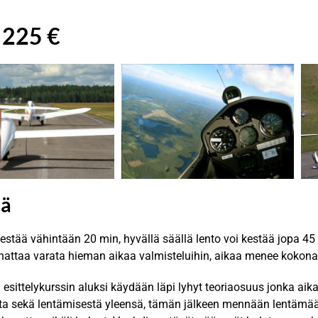
 225 €
ää
kestää vähintään 20 min, hyvällä säällä lento voi kestää jopa 45
nattaa varata hieman aikaa valmisteluihin, aikaa menee kokona
 esittelykurssin aluksi käydään läpi lyhyt teoriaosuus jonka aik
ta sekä lentämisestä yleensä, tämän jälkeen mennään lentämää