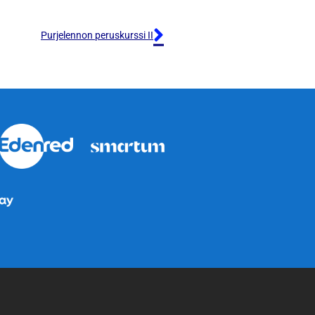
Purjelennon peruskurssi II