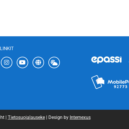
LINKIT
ht |
Tietosuojalauseke
| Design by
Internexus