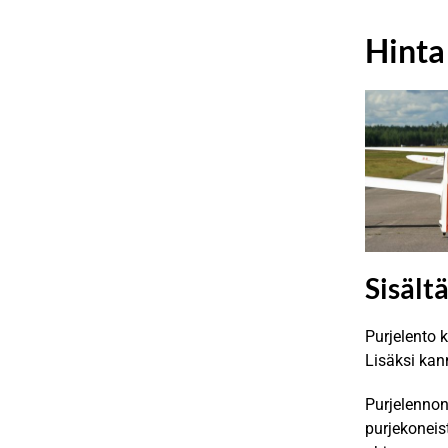
Hinta
Sisält
Purjelento 
Lisäksi kan
Purjelennon
purjekoneis