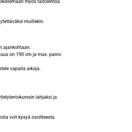
kokeilemaan myös taitolentoa
tettäväksi muillekin.
en ajankohtaan.
ituus on 190 cm ja max. paino
stele vapaita aikoja.
telylentokurssin lahjaksi ja
ista voit kysyä osoitteesta