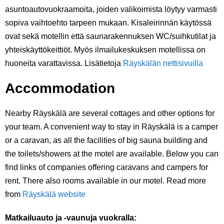
asuntoautovuokraamoita, joiden valikoimista löytyy varmasti
sopiva vaihtoehto tarpeen mukaan. Kisaleirinnän käytössä
ovat sekä motellin että saunarakennuksen WC/suihkutilat ja
yhteiskäyttökeittiöt. Myös ilmailukeskuksen motellissa on
huoneita varattavissa. Lisätietoja
Räyskälän nettisivuilla
Accommodation
Nearby Räyskälä are several cottages and other options for
your team. A convenient way to stay in Räyskälä is a camper
or a caravan, as all the facilities of big sauna building and
the toilets/showers at the motel are available. Below you can
find links of companies offering caravans and campers for
rent. There also rooms available in our motel. Read more
from
Räyskälä website
Matkailuauto ja -vaunuja vuokralla: