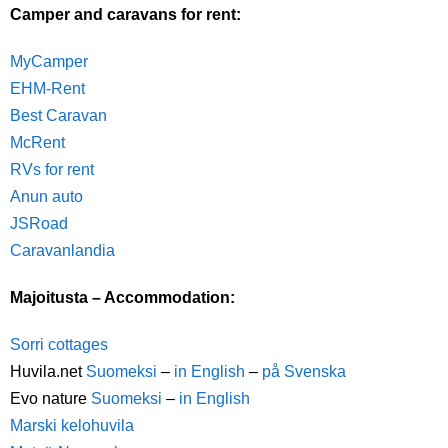
Camper and caravans for rent:
MyCamper
EHM-Rent
Best Caravan
McRent
RVs for rent
Anun auto
JSRoad
Caravanlandia
Majoitusta – Accommodation:
Sorri cottages
Huvila.net
Suomeksi
–
in English
–
på Svenska
Evo nature
Suomeksi
–
in English
Marski kelohuvila