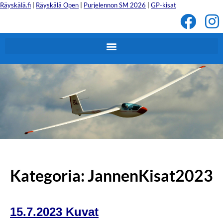
Räyskälä.fi
|
Räyskälä Open
|
Purjelennon SM 2026
|
GP-kisat
Tervetuloa Jannen Kisoihin!
Kategoria:
JannenKisat2023
15.7.2023 Kuvat