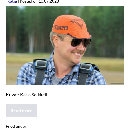
Katja
|
Posted on
10.07.2023
Kuvat: Katja Soikkeli
Read more
Filed under:
JannenKisat2023