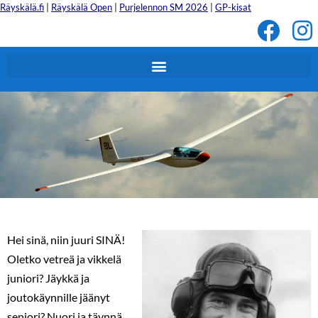
Räyskälä.fi
|
Räyskälä Open
|
Purjelennon SM 2026
|
GP-kisat
Tervetuloa Jannen Kisoihin!
Hei sinä, niin juuri SINÄ!
Oletko vetreä ja vikkelä
juniori? Jäykkä ja
joutokäynnille jäänyt
seniori? Nuori ja täynnä