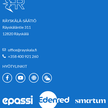
RÄYSKÄLÄ-SÄÄTIÖ
Räyskäläntie 311
12820 Räyskälä
office@rayskala.fi
+358 400 921 260
HYÖTYLINKIT