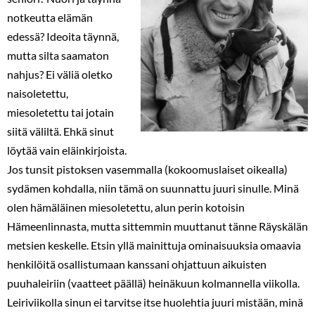
notkeutta elämän
edessä? Ideoita täynnä,
mutta silta saamaton
nahjus? Ei väliä oletko
naisoletettu,
miesoletettu tai jotain
siitä väliltä. Ehkä sinut
löytää vain eläinkirjoista.
Jos tunsit pistoksen vasemmalla (kokoomuslaiset oikealla)
sydämen kohdalla, niin tämä on suunnattu juuri sinulle. Minä
olen hämäläinen miesoletettu, alun perin kotoisin
Hämeenlinnasta, mutta sittemmin muuttanut tänne Räyskälän
metsien keskelle. Etsin yllä mainittuja ominaisuuksia omaavia
henkilöitä osallistumaan kanssani ohjattuun aikuisten
puuhaleiriin (vaatteet päällä) heinäkuun kolmannella viikolla.
Leiriviikolla sinun ei tarvitse itse huolehtia juuri mistään, minä