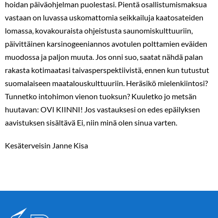
hoidan päiväohjelman puolestasi. Pientä osallistumismaksua
vastaan on luvassa uskomattomia seikkailuja kaatosateiden
lomassa, kovakouraista ohjeistusta saunomiskulttuuriin,
päivittäinen karsinogeeniannos avotulen polttamien eväiden
muodossa ja paljon muuta. Jos onni suo, saatat nähdä palan
rakasta kotimaatasi taivasperspektiivistä, ennen kun tutustut
suomalaiseen maatalouskulttuuriin. Heräsikö mielenkiintosi?
Tunnetko intohimon vienon tuoksun? Kuuletko jo metsän
huutavan: OVI KIINNI! Jos vastauksesi on edes epäilyksen
aavistuksen sisältävä Ei, niin minä olen sinua varten.
Kesäterveisin Janne Kisa