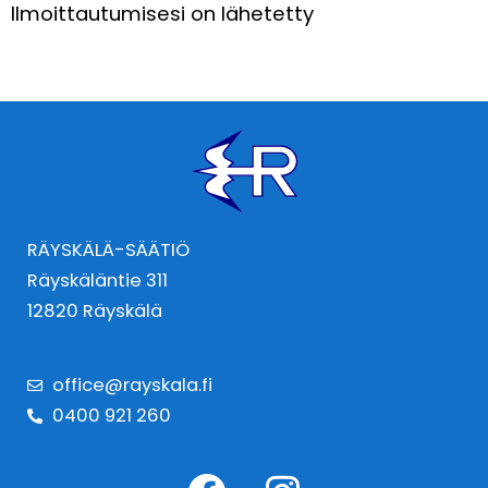
Ilmoittautumisesi on lähetetty
RÄYSKÄLÄ-SÄÄTIÖ
Räyskäläntie 311
12820 Räyskälä
office@rayskala.fi
0400 921 260